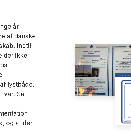
ange år
ere af danske
kab. Indtil
e der ikke
hos
e
 af lystbåde,
r var. Så
umentation
k, og at der